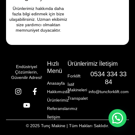
Ürünlerimiz hakkında daha
fazla bilgi edinmek için bize
ulaşabilirsiniz. Uzman ekibimiz
size yardımcı olmaktan
memnuniyet duyacaktır.
Hızlı
Ürünlerimiz
İletişim
Endüstriyel
Menü
Çözümlerin,
0534 334 33
Forklift
Güvenilir Adresi!
84
Anasayfa
İstif
Makineleri
Hakkımızda
info@tuncforklift.com
Transpalet
Ürünlerimiz
Referanslarımız
İletişim
© 2025 Tunç Makine | Tüm Hakları Saklıdır.