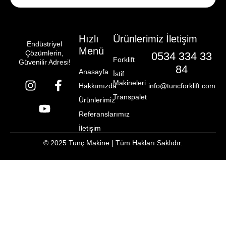
Hızlı
Ürünlerimiz
İletişim
Endüstriyel
Menü
Çözümlerin,
0534 334 33
Forklift
Güvenilir Adresi!
84
Anasayfa
İstif
Makineleri
Hakkımızda
info@tuncforklift.com
Transpalet
Ürünlerimiz
Referanslarımız
İletişim
© 2025 Tunç Makine | Tüm Hakları Saklıdır.