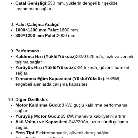
Çatal Genişliği:
550 mm, yüklerin dengeli bir şekilde
taşınmasını sağlar.
Palet Çalışma Aralığı:
1000×1200 mm Palet:
1800 mm.
800×1200 mm Palet:
2000 mm.
Performans:
Kaldırma Hızı (Yüklü/Yüksüz):
02/0.025 m/s, hızlı ve verimli
taşıma sağlar.
Yürüyüş Hızı (Yüklü/Yüksüz):
3/4.5 km/h, güvenli hareket
sağlar.
Tırmanma Eğim Kapasitesi (Yüklü/Yüksüz):
%3/%8,
engebeli alanlarda çalışma kapasitesi.
Diğer Özellikler:
Motor Kaldırma Gücü:
8 kW, güçlü kaldırma performansı
sağlar.
Yürüyüş Motor Gücü:
65 kW, manevra kabiliyetini artırır.
Akü Voltajı ve Kapasitesi:
24V/20Ah, uzun süreli çalışma
sağlar.
Fren Tipi:
Elektromanyetik, güvenli duruş sağlar.