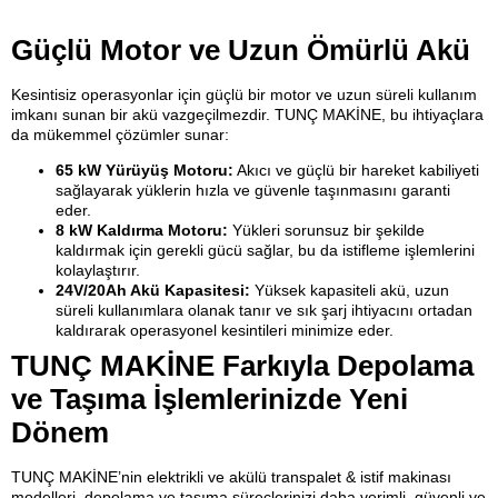
Güçlü Motor ve Uzun Ömürlü Akü
Kesintisiz operasyonlar için güçlü bir motor ve uzun süreli kullanım
imkanı sunan bir akü vazgeçilmezdir. TUNÇ MAKİNE, bu ihtiyaçlara
da mükemmel çözümler sunar:
65 kW Yürüyüş Motoru:
Akıcı ve güçlü bir hareket kabiliyeti
sağlayarak yüklerin hızla ve güvenle taşınmasını garanti
eder.
8 kW Kaldırma Motoru:
Yükleri sorunsuz bir şekilde
kaldırmak için gerekli gücü sağlar, bu da istifleme işlemlerini
kolaylaştırır.
24V/20Ah Akü Kapasitesi:
Yüksek kapasiteli akü, uzun
süreli kullanımlara olanak tanır ve sık şarj ihtiyacını ortadan
kaldırarak operasyonel kesintileri minimize eder.
TUNÇ MAKİNE Farkıyla Depolama
ve Taşıma İşlemlerinizde Yeni
Dönem
TUNÇ MAKİNE’nin elektrikli ve akülü transpalet & istif makinası
modelleri, depolama ve taşıma süreçlerinizi daha verimli, güvenli ve