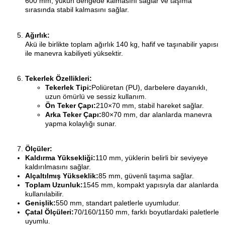
600 mm, yükün dengede kalmasını sağlar ve taşıma
sırasında stabil kalmasını sağlar.
Ağırlık:
Akü ile birlikte toplam ağırlık 140 kg, hafif ve taşınabilir yapısı
ile manevra kabiliyeti yüksektir.
Tekerlek Özellikleri:
Tekerlek Tipi:
Poliüretan (PU), darbelere dayanıklı,
uzun ömürlü ve sessiz kullanım.
Ön Teker Çapı:
210×70 mm, stabil hareket sağlar.
Arka Teker Çapı:
80×70 mm, dar alanlarda manevra
yapma kolaylığı sunar.
Ölçüler:
Kaldırma Yüksekliği:
110 mm, yüklerin belirli bir seviyeye
kaldırılmasını sağlar.
Alçaltılmış Yükseklik:
85 mm, güvenli taşıma sağlar.
Toplam Uzunluk:
1545 mm, kompakt yapısıyla dar alanlarda
kullanılabilir.
Genişlik:
550 mm, standart paletlerle uyumludur.
Çatal Ölçüleri:
70/160/1150 mm, farklı boyutlardaki paletlerle
uyumlu.