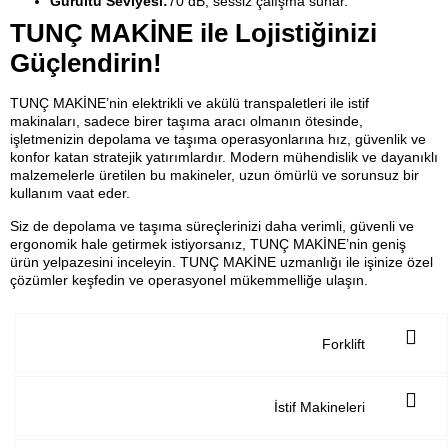
Gürültü Seviyesi:
70 dB, sessiz çalışma sunar.
TUNÇ MAKİNE ile Lojistiğinizi
Güçlendirin!
TUNÇ MAKİNE’nin elektrikli ve akülü transpaletleri ile istif
makinaları, sadece birer taşıma aracı olmanın ötesinde,
işletmenizin depolama ve taşıma operasyonlarına hız, güvenlik ve
konfor katan stratejik yatırımlardır. Modern mühendislik ve dayanıklı
malzemelerle üretilen bu makineler, uzun ömürlü ve sorunsuz bir
kullanım vaat eder.
Siz de depolama ve taşıma süreçlerinizi daha verimli, güvenli ve
ergonomik hale getirmek istiyorsanız, TUNÇ MAKİNE’nin geniş
ürün yelpazesini inceleyin. TUNÇ MAKİNE uzmanlığı ile işinize özel
çözümler keşfedin ve operasyonel mükemmelliğe ulaşın.
Forklift
İstif Makineleri